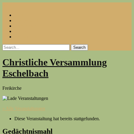
Skip
Menu
to
Start
content
…angedacht
Bibelstunde
Impressum
Wer wir sind…
Christliche Versammlung
Eschelbach
Freikirche
« Alle Veranstaltungen
Diese Veranstaltung hat bereits stattgefunden.
Gedächtnismahl