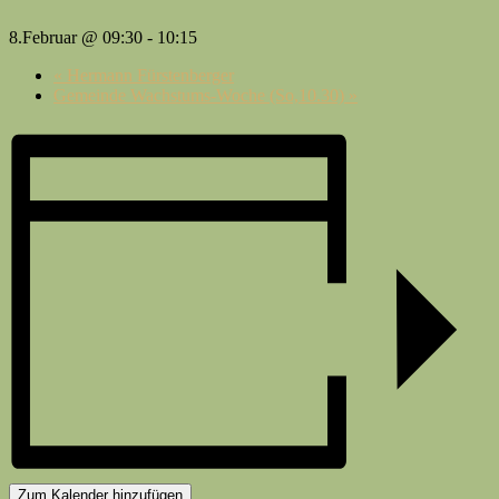
8.Februar @ 09:30
-
10:15
«
Hermann Fürstenberger
Gemeinde Wachstums-Woche (So,10.30)
»
Zum Kalender hinzufügen