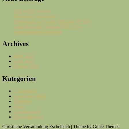
Gott hat mir gezeigt,
Religiöser Gottesdienst
Bibelstunde und Gebet (Dienstag ,20 Uhr)
Gottesdienst am Sonntag (9.30 Uhr)
Veranstaltungen Überblick
Archives
März 2025
April 2022
Februar 2022
Kategorien
…angedacht
..aus Gottes Wort
Aktuelles
Jesaja
Uncategorized
Veranstaltungen
Christliche Versammlung Eschelbach | Theme by Grace Themes